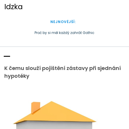
S
Idzka
k
i
p
NEJNOVĚJŠÍ:
t
o
Proč by si měl každý zahrát Gothic
c
Doba plastová je docela přirozená
o
n
t
e
K čemu slouží pojištění zástavy při sjednání
n
t
hypotéky