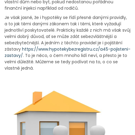
vlastní dům nebo byt, pokud nedostanou pořádnou
finanční injekci například od rodičů.
Je však jasné, že i hypotéky se řídí přesně danými pravidly,
a to jak těmi danými zákonem tak i těmi, které vyžadují
jednotliví poskytovatelé. Prakticky každé z nich má však svůj
velmi dobrý důvod, ať se může zdát sebezvláštnější a
sebezbytečnější. A jedním z těchto pravidel je i pojištění
zástavy
https://www.hypotekybezregistru.cz/a45-pojisteni-
zastavy/
. To je něco, o čem mnoho lidí neví, a přesto je to
velmi důležité. Můžeme se tedy podívat na to, o co se
vlastně jedná.