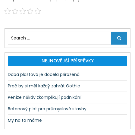
S
e
a
r
c
NEJNOVĚJŠÍ PŘÍSPĚVKY
h
f
Doba plastová je docela přirozená
o
r
Proč by si měl každý zahrát Gothic
:
Peníze někdy zkomplikují podnikání
Betonový plot pro průmyslové stavby
My na to máme