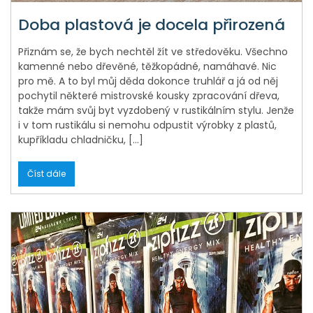
Doba plastová je docela přirozená
Přiznám se, že bych nechtěl žít ve středověku. Všechno
kamenné nebo dřevěné, těžkopádné, namáhavé. Nic
pro mě. A to byl můj děda dokonce truhlář a já od něj
pochytil některé mistrovské kousky zpracování dřeva,
takže mám svůj byt vyzdobený v rustikálním stylu. Jenže
i v tom rustikálu si nemohu odpustit výrobky z plastů,
kupříkladu chladničku, […]
Číst dále