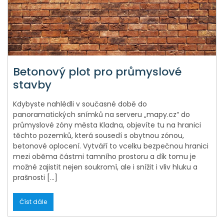
Betonový plot pro průmyslové
stavby
Kdybyste nahlédli v současné době do
panoramatických snímků na serveru „mapy.cz“ do
průmyslové zóny města Kladna, objevíte tu na hranici
těchto pozemků, která sousedí s obytnou zónou,
betonové oplocení. Vytváří to vcelku bezpečnou hranici
mezi oběma částmi tamního prostoru a dík tomu je
možné zajistit nejen soukromí, ale i snížit i vliv hluku a
prašnosti […]
Číst dále