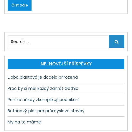
Číst dále
S
e
a
r
c
NEJNOVĚJŠÍ PŘÍSPĚVKY
h
f
Doba plastová je docela přirozená
o
r
Proč by si měl každý zahrát Gothic
:
Peníze někdy zkomplikují podnikání
Betonový plot pro průmyslové stavby
My na to máme