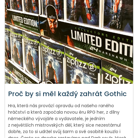
Proč by si měl každý zahrát Gothic
Hra, která nás provází opravdu od našeho raného
hráčství a která započala novou éru RPG her, z dílny
německého vývojáře a vydavatele, je jedním
z největších mistrovských děl, který sice nezestárnul
dobře, za to si udržel svůj šarm a své osobité kouzlo i
dnes. Často se dneska zastavíme nad Dark souls, která