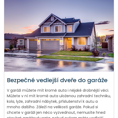
Bezpečné vedlejší dveře do garáže
V garáži můžete mít kromě auta i nějaké drobnější věci.
Můžete v ní mít kromě auta uloženou zahradní techniku,
kola, lyže, zahradní nábytek, příslušenství k autu a
mnoho dalšího. Záleží na velikosti garáže. Pokud si
chcete v garáži jen něco vyzvednout, nemusíte hned
otevírat garážová vrata, pokud ovšem máte vedlejší