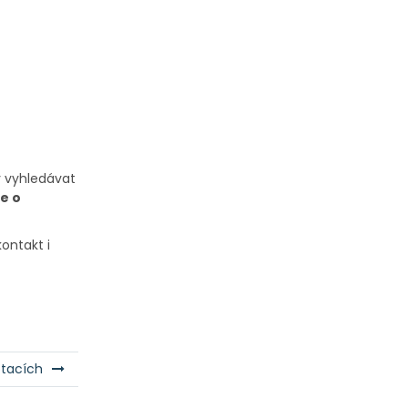
y vyhledávat
te o
ontakt i
tacích