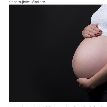
s ošetřujícím lékařem.