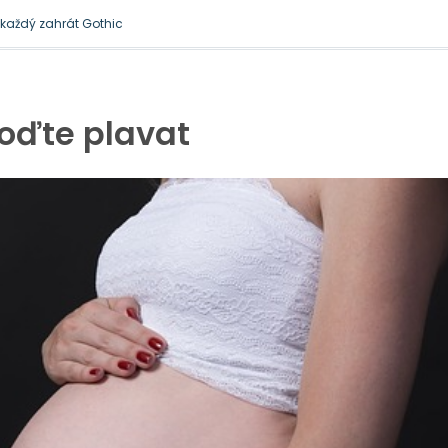
zkomplikují podnikání
 je docela přirozená
l každý zahrát Gothic
oďte plavat