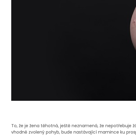
To, že je žena těhotná, ještě neznamená, že nepotřebuje ž
vhodně zvolený pohyb, bude nastávající mamince ku prosp