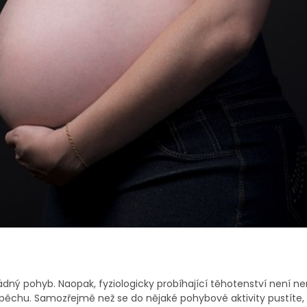
ádný pohyb. Naopak, fyziologicky probíhající těhotenství není 
ěchu. Samozřejmě než se do nějaké pohybové aktivity pustíte,