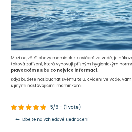
Mezi největší obavy maminek ze cvičení ve vodě, je nák
taková zařízení, která vyhovují přísným hygienickým nor
plaveckém klubu co nejvíce informací.
Když budete naslouchat svému tělu, cvičení ve vodě, vám 
s jinými nastávajícími maminkami.
5/5 - (1 vote)
N
Dbejte na vzhledové sjednocení
a