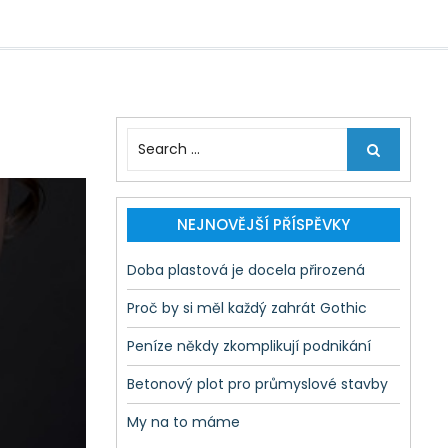
S
e
a
r
c
NEJNOVĚJŠÍ PŘÍSPĚVKY
h
f
Doba plastová je docela přirozená
o
r
Proč by si měl každý zahrát Gothic
:
Peníze někdy zkomplikují podnikání
Betonový plot pro průmyslové stavby
My na to máme