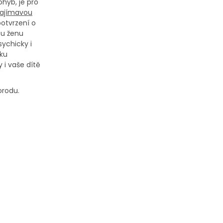
ohyb, je pro
zajímavou
potvrzení o
ou ženu
sychicky i
iku
 i vaše dítě
orodu.