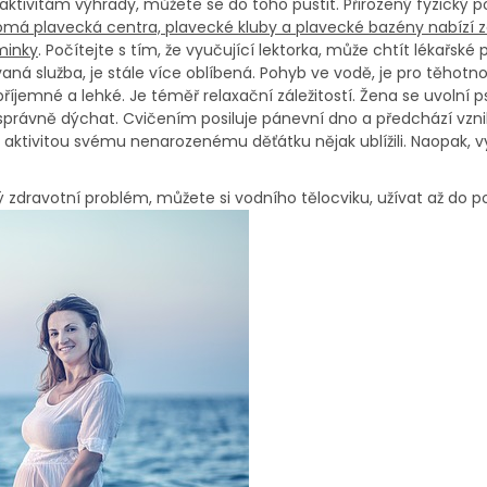
aktivitám výhrady, můžete se do toho pustit. Přirozený fyzický p
omá plavecká centra, plavecké kluby a plavecké bazény nabízí 
minky
. Počítejte s tím, že vyučující lektorka, může chtít lékařské 
ovaná služba, je stále více oblíbená. Pohyb ve vodě, je pro těhotn
říjemné a lehké. Je téměř relaxační záležitostí. Žena se uvolní p
správně dýchat. Cvičením posiluje pánevní dno a předchází vzn
 aktivitou svému nenarozenému děťátku nějak ublížili. Naopak, vy
 zdravotní problém, můžete si vodního tělocviku, užívat až do p