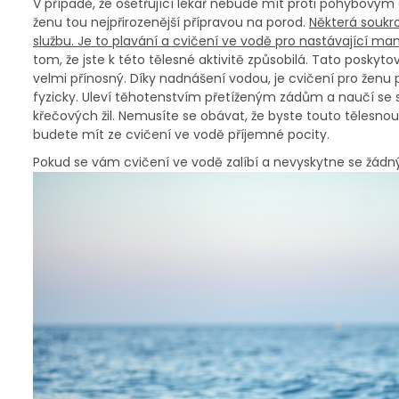
V případě, že ošetřující lékař nebude mít proti pohybovým 
ženu tou nejpřirozenější přípravou na porod.
Některá soukr
službu. Je to plavání a cvičení ve vodě pro nastávající ma
tom, že jste k této tělesné aktivitě způsobilá. Tato poskyt
velmi přínosný. Díky nadnášení vodou, je cvičení pro ženu p
fyzicky. Uleví těhotenstvím přetíženým zádům a naučí se 
křečových žil. Nemusíte se obávat, že byste touto tělesnou
budete mít ze cvičení ve vodě příjemné pocity.
Pokud se vám cvičení ve vodě zalíbí a nevyskytne se žádný