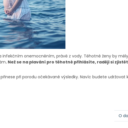
aza infekčním onemocněním, právě z vody. Těhotné ženy by měl
mám
. Než se na plavání pro těhotné přihlásíte, raději si zjistě
přinese při porodu očekávané výsledky. Navíc budete udržovat k
O do