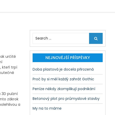
S
e
a
r
pak určitě
c
NEJNOVĚJŠÍ PŘÍSPĚVKY
ní
h
kteří trpí
f
Doba plastová je docela přirozená
skutečně
o
r
Proč by si měl každý zahrát Gothic
:
Peníze někdy zkomplikují podnikání
u 3D pulzní
Betonový plot pro průmyslové stavby
ento zákrok
polehlivou a
My na to máme