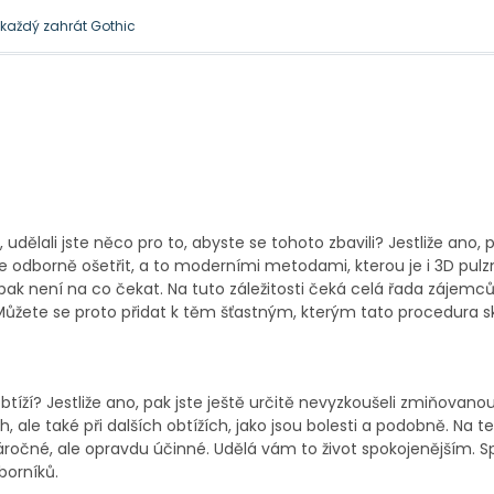
l každý zahrát Gothic
 je docela přirozená
, udělali jste něco pro to, abyste se tohoto zbavili? Jestliže ano, 
 se odborně ošetřit, a to moderními metodami, kterou je i 3D pulz
ak není na co čekat. Na tuto záležitosti čeká celá řada zájemců, 
ůžete se proto přidat k těm šťastným, kterým tato procedura 
btíží? Jestliže ano, pak jste ještě určitě nevyzkoušeli zmiňovano
ale také při dalších obtížích, jako jsou bolesti a podobně. Na t
áročné, ale opravdu účinné. Udělá vám to život spokojenějším. S
borníků.