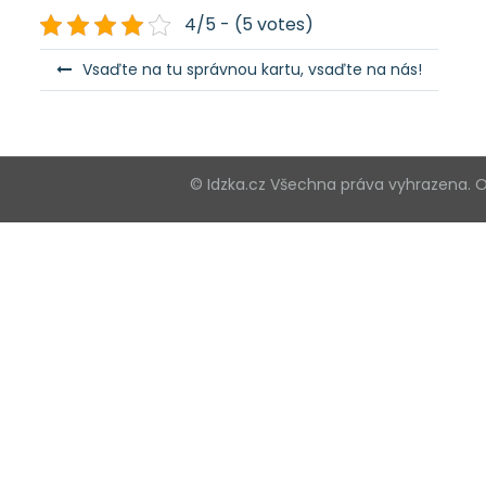
4/5 - (5 votes)
N
Vsaďte na tu správnou kartu, vsaďte na nás!
a
v
i
© Idzka.cz Všechna práva vyhrazena.
g
a
c
e
p
r
o
p
ř