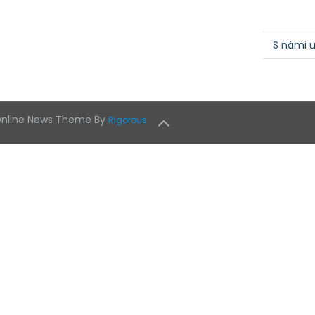
S námi u
 Online News Theme By
Rigorous