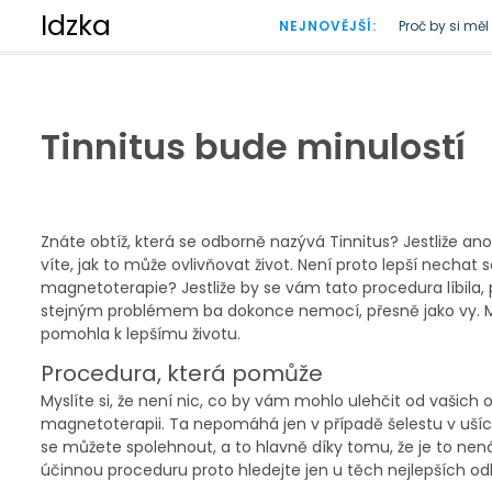
S
Idzka
NEJNOVĚJŠÍ:
Proč by si mě
k
Doba plastová
i
p
t
o
Tinnitus bude minulostí
c
o
n
t
e
Znáte obtíž, která se odborně nazývá
Tinnitus
? Jestliže ano
n
víte, jak to může ovlivňovat život. Není proto lepší nechat
t
magnetoterapie? Jestliže by se vám tato procedura líbila, p
stejným problémem ba dokonce nemocí, přesně jako vy. M
pomohla k lepšímu životu.
Procedura, která pomůže
Myslíte si, že není nic, co by vám mohlo ulehčit od vašich o
magnetoterapii. Ta nepomáhá jen v případě šelestu v uších, 
se můžete spolehnout, a to hlavně díky tomu, že je to nen
účinnou proceduru proto hledejte jen u těch nejlepších od