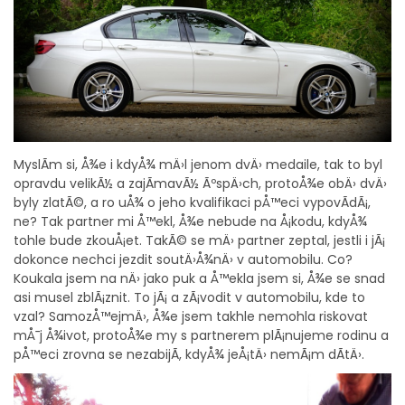
MyslÃ­m si, Å¾e i kdyÅ¾ mÄ›l jenom dvÄ› medaile, tak to byl
opravdu velikÃ½ a zajÃ­mavÃ½ ÃºspÄ›ch, protoÅ¾e obÄ› dvÄ›
byly zlatÃ©, a ro uÅ¾ o jeho kvalifikaci pÅ™eci vypovÃ­dÃ¡,
ne? Tak partner mi Å™ekl, Å¾e nebude na Å¡kodu, kdyÅ¾
tohle bude zkouÅ¡et. TakÃ© se mÄ› partner zeptal, jestli i jÃ¡
dokonce nechci jezdit soutÄ›Å¾nÄ› v automobilu. Co?
Koukala jsem na nÄ› jako puk a Å™ekla jsem si, Å¾e se snad
asi musel zblÃ¡znit. To jÃ¡ a zÃ¡vodit v automobilu, kde to
vzal? SamozÅ™ejmÄ›, Å¾e jsem takhle nemohla riskovat
mÅ¯j Å¾ivot, protoÅ¾e my s partnerem plÃ¡nujeme rodinu a
pÅ™eci zrovna se nezabijÃ­, kdyÅ¾ jeÅ¡tÄ› nemÃ¡m dÃ­tÄ›.