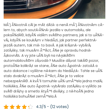
MÅ¯j Å¾ivotnÃ­ cÃ­l je mÃ­t dÃ­tÄ› a nenÃ­ mÅ¯j Å¾ivotnÃ­m cÃ­
lem to, abych soutÄ›Å¾nÄ› jezdila v automobilu, ale
pokaÅ¾dÃ©, kdyÅ¾ vidÃ­m svÃ©ho partnera, jak si to uÅ¾Ã­
vÃ¡, kdyÅ¾ se koukÃ¡m v hlediÅ¡ti, jak partner perfektnÄ›
jezdÃ­ autem, tak mÄ› to bavÃ­. A jak krÃ¡snÄ› vybÃ­rÃ¡
zatÃ¡Äky, tak musÃ­m Å™Ã­ct, Å¾e je opravdu hodnÄ›
Å¡ikovnÃ½. A vy jste uÅ¾ byli na nÄ›jakÃ©m
automobilovÃ©m zÃ¡vodÄ›? MusÃ­te dÃ¡vat takÃ© pozor,
protoÅ¾e kolikrÃ¡t se stane, Å¾e auto Å¡patnÄ› zatoÄÃ­ a
auto dokonce i vylÃ­tne nÄ›kam do hlediÅ¡tÄ›. Tohle se uÅ¾
stalo dvakrÃ¡t a musÃ­m Å™Ã­ct, Å¾e je to velice
nebezpeÄnÃ©. A kvÅ¯li tomuhle uÅ¾ umÅ™ela jedna malÃ¡
holÄiÄka, Å¾e auto Å¡patnÄ› vybÃ­ralo zatÃ¡Äku a vylÃ­tlo ze
svÃ© drÃ¡hy a smetlo ÄtyÅ™i divÃ¡ky, z nÄ›hoÅ¾ jedna
holÄiÄka bohuÅ¾el zemÅ™ela.Â
4.3/5 - (12 votes)