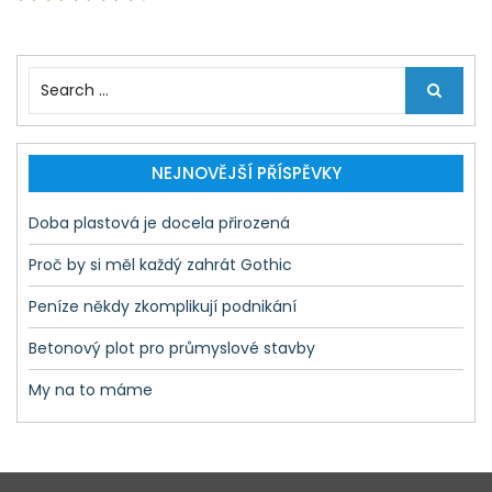
S
e
a
r
c
NEJNOVĚJŠÍ PŘÍSPĚVKY
h
f
Doba plastová je docela přirozená
o
r
Proč by si měl každý zahrát Gothic
:
Peníze někdy zkomplikují podnikání
Betonový plot pro průmyslové stavby
My na to máme