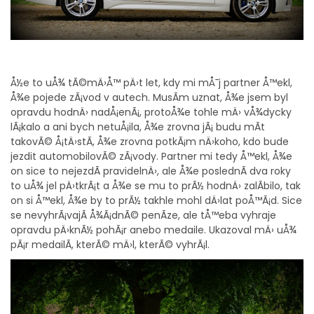
Å½e to uÅ¾ tÃ©mÄ›Å™ pÄ›t let, kdy mi mÅ¯j partner Å™ekl,
Å¾e pojede zÃ¡vod v autech. MusÃ­m uznat, Å¾e jsem byl
opravdu hodnÄ› nadÅ¡enÃ¡, protoÅ¾e tohle mÄ› vÅ¾dycky
lÃ¡kalo a ani bych netuÅ¡ila, Å¾e zrovna jÃ¡ budu mÃ­t
takovÃ© Å¡tÄ›stÃ­, Å¾e zrovna potkÃ¡m nÄ›koho, kdo bude
jezdit automobilovÃ© zÃ¡vody. Partner mi tedy Å™ekl, Å¾e
on sice to nejezdÃ­ pravidelnÄ›, ale Å¾e poslednÃ­ dva roky
to uÅ¾ jel pÄ›tkrÃ¡t a Å¾e se mu to prÃ½ hodnÄ› zalÃ­bilo, tak
on si Å™ekl, Å¾e by to prÃ½ takhle mohl dÄ›lat poÅ™Ã¡d. Sice
se nevyhrÃ¡vajÃ­ Å¾Ã¡dnÃ© penÃ­ze, ale tÅ™eba vyhraje
opravdu pÄ›knÃ½ pohÃ¡r anebo medaile. Ukazoval mÄ› uÅ¾
pÃ¡r medailÃ­, kterÃ© mÄ›l, kterÃ© vyhrÃ¡l.