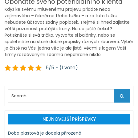
Obohaťte svého potenciálního klienta
Když ke svému mluvenému projevu přidáte něco
zajímavého – řekněme třeba tužku – a za tuto tužku
nebudete účtovat žádný poplatek, zřejmě si hned zajistíte
větší pozornost protější strany. Na co ještě čekat?
Potiskněte si svá trička, vytvořte si balónky, nebo se
spolehněte na staré dobré propisky různých zbarvení. Výběr
je čistě na Vás, jedna věc je ale jistá, věcmi s logem Vaší
firmy rozdávanými zdarma nepohrdne nikdo.
5/5 - (1 vote)
S
e
a
r
c
NEJNOVĚJŠÍ PŘÍSPĚVKY
h
f
Doba plastová je docela přirozená
o