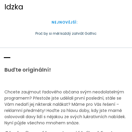
S
Idzka
k
i
p
NEJNOVĚJŠÍ:
t
o
Proč by si měl každý zahrát Gothic
c
Doba plastová je docela přirozená
o
n
t
e
Buďte originální!
n
t
Chcete zaujmout řadového občana svým neodolatelným
programem? Přestože jste udělali první poslední, stále se
Vám nedaří jej nikterak nalákat? Máme pro Vás řešení –
reklamní předměty
! Hoďte za hlavu doby, kdy jste marně
oslovovali davy lidí s nějakou ze svých lukrativních nabídek.
Nyní půjde všechno mnohem snáze.