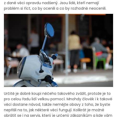
z dané věci opravdu nadšený. Jsou lidé, kteří nemají
problém si říct, co by ocenili a co by rozhodně neocenili.
Určitě je dobré koupi něčeho takového zvážit, protože je to
pro celou řadu lidí velkou pomocí. Mnohdy člověk i k takové
věci dostane návod, takže nemějte obavy z toho, že byste
nepřišli na to, jak některé věci fungují. Kolikrát je možné
obrátit se i na servis, který je určený zákazníkům a kde vám