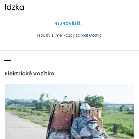
S
Idzka
k
i
p
NEJNOVĚJŠÍ:
t
o
Peníze někdy zkomplikují podnikání
c
Doba plastová je docela přirozená
o
Proč by si měl každý zahrát Gothic
n
t
e
Elektrické vozítko
n
t