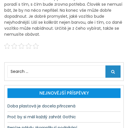
poradí s tím, s čím bude zrovna potřeba. Člověk se nemusí
bát, že by na něco nepřišel. Na konec vše může dobře
dopadnout. Je dobré promyslet, jaké vozítko bude
nejvhodnější. Liší se kolikrát nejen barvou, ale i tím, co dané
vozítko může nabídnout. Určitě je z čeho vybírat, takže se
nemusíte obávat.
S
e
a
r
c
NEJNOVĚJŠÍ PŘÍSPĚVKY
h
f
Doba plastová je docela přirozená
o
r
Proč by si měl každý zahrát Gothic
:
Peníze někdy zkomplikují podnikání