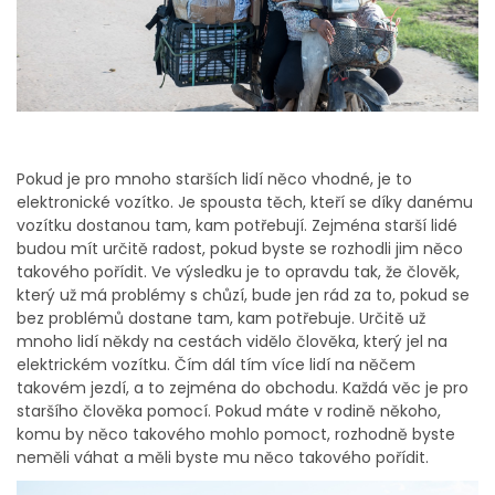
Pokud je pro mnoho starších lidí něco vhodné, je to
elektronické vozítko. Je spousta těch, kteří se díky danému
vozítku dostanou tam, kam potřebují. Zejména starší lidé
budou mít určitě radost, pokud byste se rozhodli jim něco
takového pořídit. Ve výsledku je to opravdu tak, že člověk,
který už má problémy s chůzí, bude jen rád za to, pokud se
bez problémů dostane tam, kam potřebuje. Určitě už
mnoho lidí někdy na cestách vidělo člověka, který jel na
elektrickém vozítku. Čím dál tím více lidí na něčem
takovém jezdí, a to zejména do obchodu. Každá věc je pro
staršího člověka pomocí. Pokud máte v rodině někoho,
komu by něco takového mohlo pomoct, rozhodně byste
neměli váhat a měli byste mu něco takového pořídit.