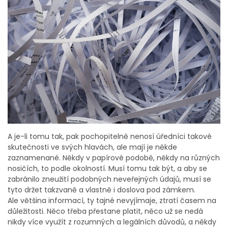
A je-li tomu tak, pak pochopitelně nenosí úředníci takové
skutečnosti ve svých hlavách, ale mají je někde
zaznamenané. Někdy v papírové podobě, někdy na různých
nosičích, to podle okolností. Musí tomu tak být, a aby se
zabránilo zneužití podobných neveřejných údajů, musí se
tyto držet takzvaně a vlastně i doslova pod zámkem.
Ale většina informací, ty tajné nevyjímaje, ztratí časem na
důležitosti. Něco třeba přestane platit, něco už se nedá
nikdy více využít z rozumných a legálních důvodů, a někdy