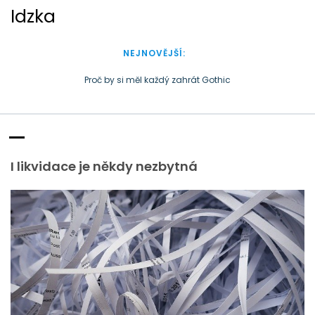
S
Idzka
k
i
p
NEJNOVĚJŠÍ:
t
o
Peníze někdy zkomplikují podnikání
c
Doba plastová je docela přirozená
o
Proč by si měl každý zahrát Gothic
n
t
e
I likvidace je někdy nezbytná
n
t