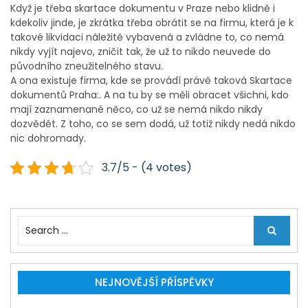
Když je třeba
skartace dokumentu v Praze
nebo klidně i
kdekoliv jinde, je zkrátka třeba obrátit se na firmu, která je k
takové likvidaci náležitě vybavená a zvládne to, co nemá
nikdy vyjít najevo, zničit tak, že už to nikdo neuvede do
původního zneužitelného stavu.
A ona existuje firma, kde se provádí právě taková
Skartace
dokumentů Praha:
. A na tu by se měli obracet všichni, kdo
mají zaznamenané něco, co už se nemá nikdo nikdy
dozvědět. Z toho, co se sem dodá, už totiž nikdy nedá nikdo
nic dohromady.
3.7/5 - (4 votes)
S
e
a
r
c
NEJNOVĚJŠÍ PŘÍSPĚVKY
h