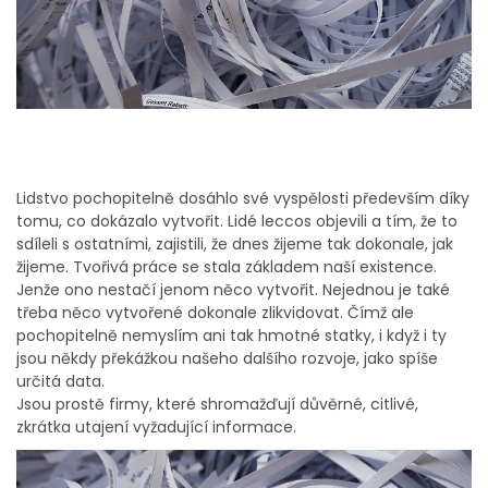
Lidstvo pochopitelně dosáhlo své vyspělosti především díky
tomu, co dokázalo vytvořit. Lidé leccos objevili a tím, že to
sdíleli s ostatními, zajistili, že dnes žijeme tak dokonale, jak
žijeme. Tvořivá práce se stala základem naší existence.
Jenže ono nestačí jenom něco vytvořit. Nejednou je také
třeba něco vytvořené dokonale zlikvidovat. Čímž ale
pochopitelně nemyslím ani tak hmotné statky, i když i ty
jsou někdy překážkou našeho dalšího rozvoje, jako spíše
určitá data.
Jsou prostě firmy, které shromažďují důvěrné, citlivé,
zkrátka utajení vyžadující informace.