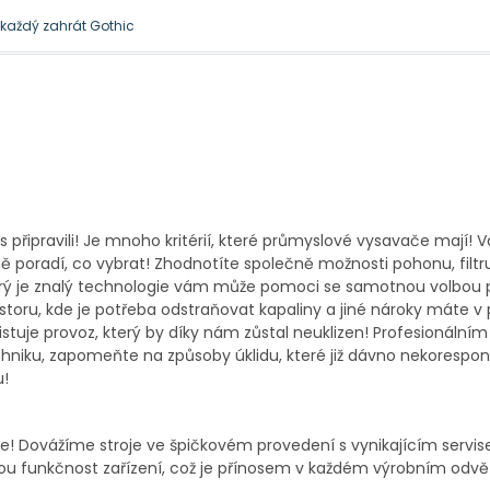
l každý zahrát Gothic
 je docela přirozená
připravili! Je mnoho kritérií, které
průmyslové vysavače
mají! V
ně poradí, co vybrat! Zhodnotíte společně možnosti pohonu, filtr
terý je znalý technologie vám může pomoci se samotnou volbou 
storu, kde je potřeba odstraňovat kapaliny a jiné nároky máte v
istuje provoz, který by díky nám zůstal neuklizen! Profesionáln
niku, zapomeňte na způsoby úklidu, které již dávno nekorespon
u!
 Dovážíme stroje ve špičkovém provedení s vynikajícím servi
ou funkčnost zařízení, což je přínosem v každém výrobním odvět