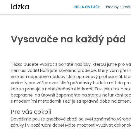
S
Idzka
NEJNOVĚJŠÍ:
Proč by si mě
k
Doba plastová
i
p
t
o
Vysavače na každý pád
c
o
n
t
e
Těžko budete vybírat z bohaté nabídky, kterou jsme pro vás 
n
nemusí vadit! Našli jste skvělého prodejce, který vám přes
t
velikosti odpadové nádoby! Jen opravdový profesionál, k
varianty pro váš provoz! Jiné požadavky budete mít do pro
kde se pracuje s nebezpečnými látkami! Tak, jako tak neex
bezpracně, na úrovni! Zapomeňte na starou nefunkční tech
s moderními metodami! Teď je ta správná doba na změn
Pro vás cokoli
Dovážíme pouze značkové zboží od světoznámého výrobce!
záruky i v pozáruční době! Máte možnost využívat dokonal