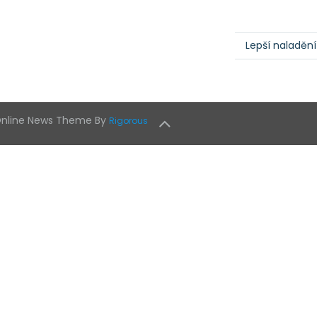
Lepší naladěn
 Online News Theme By
Rigorous