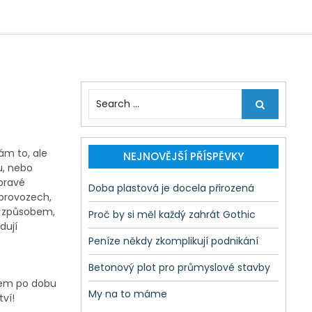
S
e
a
r
ám to, ale
c
NEJNOVĚJŠÍ PŘÍSPĚVKY
u, nebo
h
pravé
f
Doba plastová je docela přirozená
 provozech,
o
ím způsobem,
r
Proč by si měl každý zahrát Gothic
dují
:
Peníze někdy zkomplikují podnikání
Betonový plot pro průmyslové stavby
sem po dobu
My na to máme
ví!