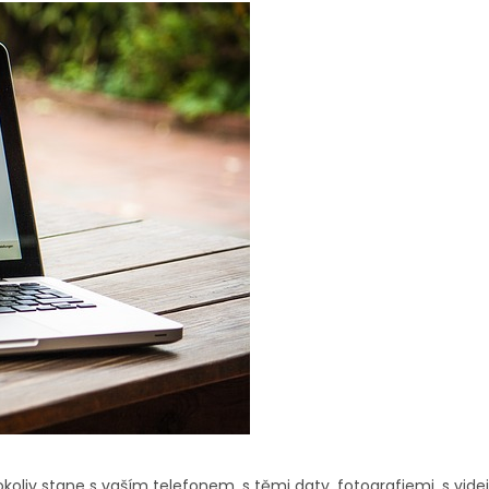
koliv stane s vaším telefonem, s těmi daty, fotografiemi, s vide