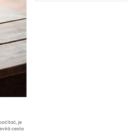
očítač, je
tevírá cesta