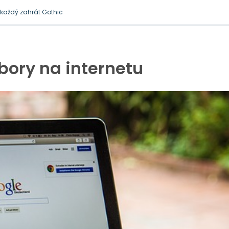
zkomplikují podnikání
 je docela přirozená
l každý zahrát Gothic
bory na internetu