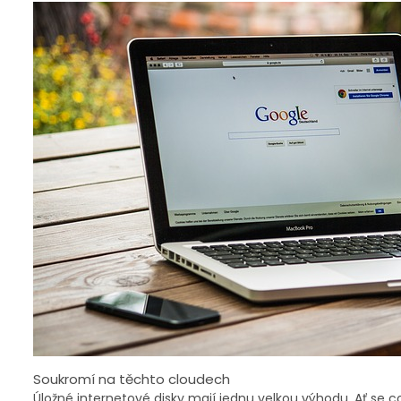
Soukromí na těchto cloudech
Úložné internetové disky mají jednu velkou výhodu. Ať se co