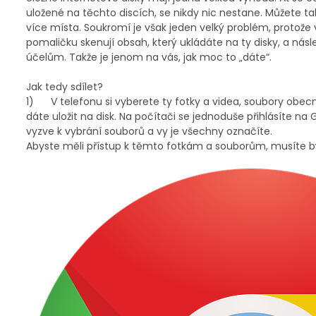
uložené na těchto discích, se nikdy nic nestane. Můžete tak
více místa. Soukromí je však jeden velký problém, protože 
pomaličku skenují obsah, který ukládáte na ty disky, a n
účelům. Takže je jenom na vás, jak moc to „dáte“.
Jak tedy sdílet?
1) V telefonu si vyberete ty fotky a videa, soubory obecně,
dáte uložit na disk. Na počítači se jednoduše přihlásíte na
vyzve k vybrání souborů a vy je všechny označíte.
Abyste měli přístup k těmto fotkám a souborům, musíte být