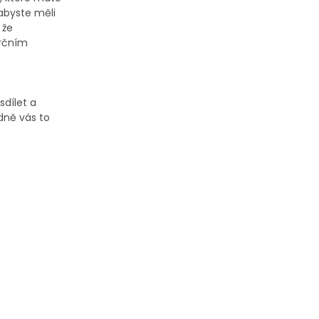
 abyste měli
 že
erčním
sdílet a
edně vás to