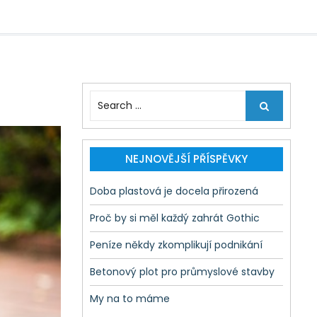
S
e
a
r
c
NEJNOVĚJŠÍ PŘÍSPĚVKY
h
f
Doba plastová je docela přirozená
o
r
Proč by si měl každý zahrát Gothic
:
Peníze někdy zkomplikují podnikání
Betonový plot pro průmyslové stavby
My na to máme