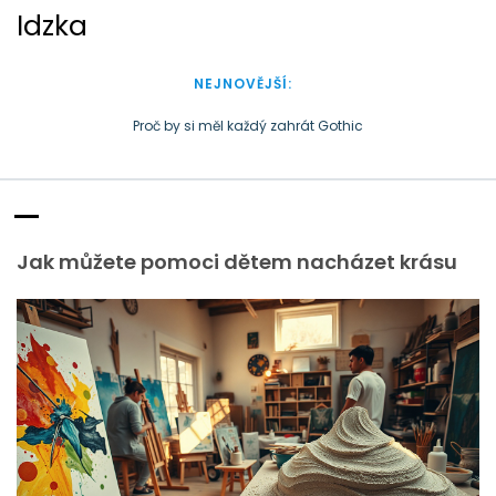
S
Idzka
k
i
p
NEJNOVĚJŠÍ:
t
o
Proč by si měl každý zahrát Gothic
c
Doba plastová je docela přirozená
o
n
t
e
Jak můžete pomoci dětem nacházet krásu
n
t