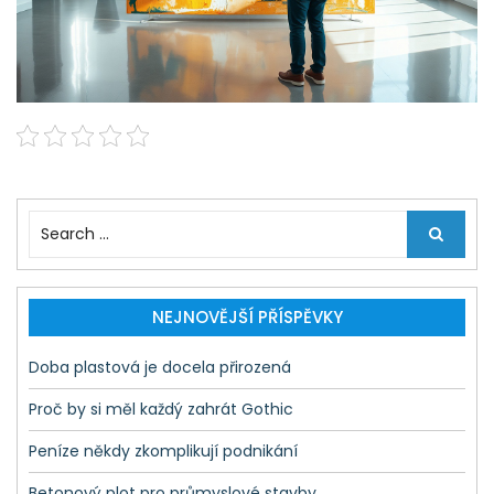
S
e
a
r
c
NEJNOVĚJŠÍ PŘÍSPĚVKY
h
f
Doba plastová je docela přirozená
o
r
Proč by si měl každý zahrát Gothic
:
Peníze někdy zkomplikují podnikání
Betonový plot pro průmyslové stavby