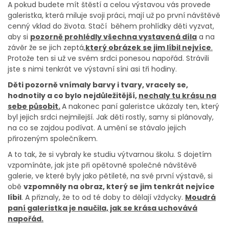
A pokud budete mít štěstí a celou výstavou vás provede
galeristka, která miluje svoji práci, mají už po první návštěvě
cenný vklad do života. Stačí během prohlídky děti vyzvat,
aby si
pozorně prohlédly všechna vystavená díla
a na
závěr že se jich zeptá,
který obrázek se jim líbil nejvíce
.
Protože ten si už ve svém srdci ponesou napořád. Strávili
jste s nimi tenkrát ve výstavní síni asi tři hodiny.
Děti pozorně vnímaly barvy i tvary, vracely se,
hodnotily a co bylo nejdůležitější,
nechaly tu krásu na
sebe působit.
A nakonec paní galeristce ukázaly ten, který
byl jejich srdci nejmilejší. Jak děti rostly, samy si plánovaly,
na co se zajdou podívat. A umění se stávalo jejich
přirozeným společníkem.
A to tak, že si vybraly ke studiu výtvarnou školu. S dojetím
vzpomínáte, jak jste při opětovné společné návštěvě
galerie, ve které byly jako pětileté, na své první výstavě, si
obě
vzpomněly na obraz, který se jim tenkrát nejvíce
líbil
. A přiznaly, že to od té doby to dělají vždycky.
Moudrá
paní galeristka je naučila, jak se krása uchovává
napořád.