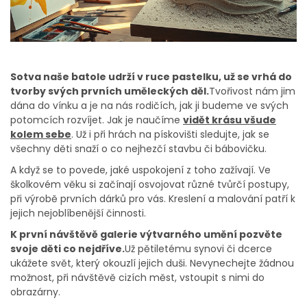
Sotva naše batole udrží v ruce pastelku, už se vrhá do
tvorby svých prvních uměleckých děl.
Tvořivost nám jim
dána do vínku a je na nás rodičích, jak ji budeme ve svých
potomcích rozvíjet. Jak je naučíme
vidět krásu všude
kolem sebe
. Už i při hrách na pískovišti sledujte, jak se
všechny děti snaží o co nejhezčí stavbu či bábovičku.
A když se to povede, jaké uspokojení z toho zažívají. Ve
školkovém věku si začínají osvojovat různé tvůrčí postupy,
při výrobě prvních dárků pro vás. Kreslení a malování patří k
jejich nejoblíbenější činnosti.
K první návštěvě galerie výtvarného umění pozvěte
svoje děti co nejdříve.
Už pětiletému synovi či dcerce
ukážete svět, který okouzlí jejich duši. Nevynechejte žádnou
možnost, při návštěvě cizích měst, vstoupit s nimi do
obrazárny.