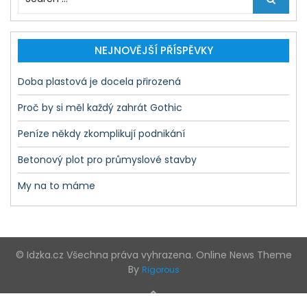
e
a
r
c
NEJNOVĚJŠÍ PŘÍSPĚVKY
h
f
Doba plastová je docela přirozená
o
r
Proč by si měl každý zahrát Gothic
:
Peníze někdy zkomplikují podnikání
Betonový plot pro průmyslové stavby
My na to máme
© Idzka.cz Všechna práva vyhrazena. Online News Theme
By
Rigorous