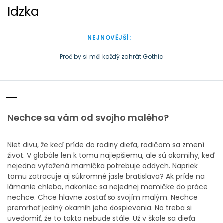
S
Idzka
k
i
p
NEJNOVĚJŠÍ:
t
o
Proč by si měl každý zahrát Gothic
c
Doba plastová je docela přirozená
o
n
t
e
Nechce sa vám od svojho malého?
n
t
Niet divu, že keď príde do rodiny dieťa, rodičom sa zmení
život. V globále len k tomu najlepšiemu, ale sú okamihy, keď
nejedna vyťažená mamička potrebuje oddych. Napriek
tomu zatracuje aj
súkromné jasle bratislava
? Ak príde na
lámanie chleba, nakoniec sa nejednej mamičke do práce
nechce. Chce hlavne zostať so svojím malým. Nechce
premrhať jediný okamih jeho dospievania. No treba si
uvedomiť, že to takto nebude stále. Už v škole sa dieťa