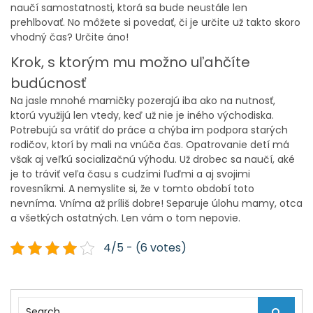
naučí samostatnosti, ktorá sa bude neustále len
prehlbovať. No môžete si povedať, či je určite už takto skoro
vhodný čas? Určite áno!
Krok, s ktorým mu možno uľahčíte
budúcnosť
Na jasle mnohé mamičky pozerajú iba ako na nutnosť,
ktorú využijú len vtedy, keď už nie je iného východiska.
Potrebujú sa vrátiť do práce a chýba im podpora starých
rodičov, ktorí by mali na vnúča čas. Opatrovanie detí má
však aj veľkú socializačnú výhodu. Už drobec sa naučí, aké
je to tráviť veľa času s cudzími ľuďmi a aj svojimi
rovesníkmi. A nemyslite si, že v tomto období toto
nevníma. Vníma až príliš dobre! Separuje úlohu mamy, otca
a všetkých ostatných. Len vám o tom nepovie.
4/5 - (6 votes)
S