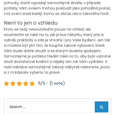
pohovky
, které vypadají samozřejmě skvěle, v případě
potřeby Vám ovšem mohou posloužit jako pohodlná postel,
což ocení snad každý, komu se občas něco takového hodí.
Není to jen o vzhledu
Proto se tedy nesoustřeďte pouze na vzhled, ale
soustřeďte se také na to, jak je kus nábytku, který jste si
vybrali, praktický a zda je vhodný i pro Vaše bydlení. Jen tak
si můžete být jistí tím, že koupíte takové vybavení, které
Vám bude dobře sloužit a se kterým budete spokojeni.
Samozřejmě je potřeba hledět také na to, aby bylo vybrané
zboží dostatečně kvalitní a nějaký ten rok Vám vydrželo. V
naší nabídce samozřejmě takový nábytek naleznete, proto
si z ní kdykoliv vyberte to pravé.
5/5 - (1 vote)
S
e
a