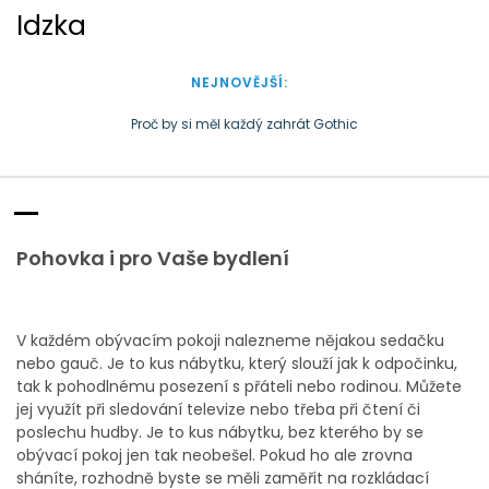
S
Idzka
k
i
p
NEJNOVĚJŠÍ:
t
o
Proč by si měl každý zahrát Gothic
c
Doba plastová je docela přirozená
o
n
t
e
Pohovka i pro Vaše bydlení
n
t
V každém obývacím pokoji nalezneme nějakou sedačku
nebo gauč. Je to kus nábytku, který slouží jak k odpočinku,
tak k pohodlnému posezení s přáteli nebo rodinou. Můžete
jej využít při sledování televize nebo třeba při čtení či
poslechu hudby. Je to kus nábytku, bez kterého by se
obývací pokoj jen tak neobešel. Pokud ho ale zrovna
sháníte, rozhodně byste se měli zaměřit na
rozkládací