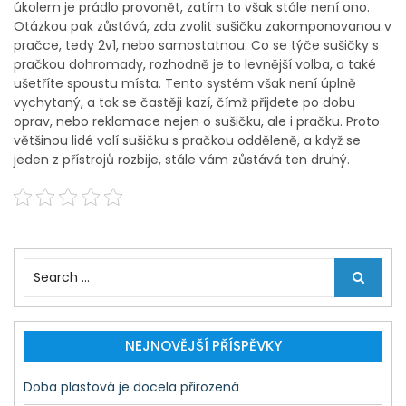
úkolem je prádlo provonět, zatím to však stále není ono.
Otázkou pak zůstává, zda zvolit sušičku zakomponovanou v
pračce, tedy 2v1, nebo samostatnou. Co se týče sušičky s
pračkou dohromady, rozhodně je to levnější volba, a také
ušetříte spoustu místa. Tento systém však není úplně
vychytaný, a tak se častěji kazí, čímž přijdete po dobu
oprav, nebo reklamace nejen o sušičku, ale i pračku. Proto
většinou lidé volí sušičku s pračkou odděleně, a když se
jeden z přístrojů rozbije, stále vám zůstává ten druhý.
S
e
a
r
c
NEJNOVĚJŠÍ PŘÍSPĚVKY
h
f
Doba plastová je docela přirozená
o