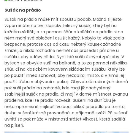
Sušák na prádlo
Sušák na prádlo může mít spoustu podob. Možná si ještě
vzpomínáte na ten klasický železný sušák, který byl na
každém sídlišti, a za pomoci šňůr a kolíčků na prádlo si na
něm mohl své oblečení osušit každý. Nebylo to však zcela
bezpečné, protože čas od času některý kousek záhadně
zmizel, a nikdo rozhodně neměl čas prosedět půl dne u
sušáku, aby oděvy hlídal. Nyní lidé suší různými způsoby. V
bytech se obvykle suší na balkoně, a to za pomoci několika
šňůr, či na klasickém kovovém skládacím sušáku, který lze
po použití ihned schovat, aby nezabíral místo, a v zimě jej
použít třeba v obývacím pokoji. Obyvatelé rodinných domů
pak suší prádlo na zahradě, kde mají již nachystaný
stabilnější sušák na prádlo, či mají v domě místnost zvanou
prádelna, kde lze prádlo rozvěsit. Sušení na sluníčku je
nekompromisně nejlepší volbou, jelikož je prádlo po tomto
druhu sušení krásně provoněné, a příjemně svěží. Při sušení
uvnitř se pak může v místnosti srážet vlhkost, která zadělá
na plíseň.