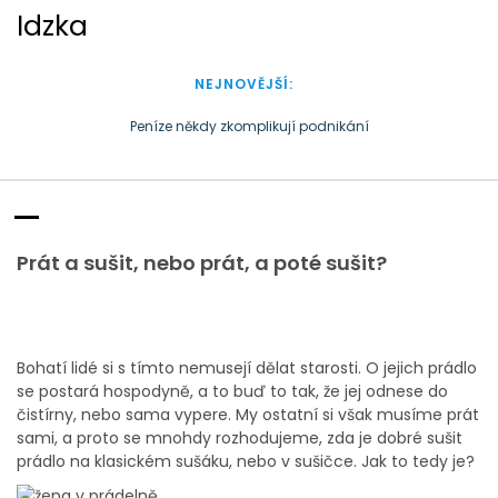
S
Idzka
k
i
p
NEJNOVĚJŠÍ:
t
o
Peníze někdy zkomplikují podnikání
c
Doba plastová je docela přirozená
o
Proč by si měl každý zahrát Gothic
n
t
e
Prát a sušit, nebo prát, a poté sušit?
n
t
Bohatí lidé si s tímto nemusejí dělat starosti. O jejich prádlo
se postará hospodyně, a to buď to tak, že jej odnese do
čistírny, nebo sama vypere. My ostatní si však musíme prát
sami, a proto se mnohdy rozhodujeme, zda je dobré sušit
prádlo na klasickém sušáku, nebo v sušičce. Jak to tedy je?