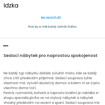
S
Idzka
k
i
p
NEJNOVĚJŠÍ:
t
o
Proč by si měl každý zahrát Gothic
c
Doba plastová je docela přirozená
o
n
t
e
Sedací nábytek pro naprostou spokojenost
n
t
Ne každý typ nábytku dokáže zútulnit místo, kde se každý
chce cítit především příjemně. Sedací souprava tuhle
vlastnost má. Vytváří skutečný domov a kolem ní se často
všechno doma točí.
Pestrá, rozmanitá, bohatá a naprosto kvalitní je nabídka e-
shopu specializujícího se na stylový nábytek a nábytek
vhodný především na sezení a spaní.
Sedací souprava
má