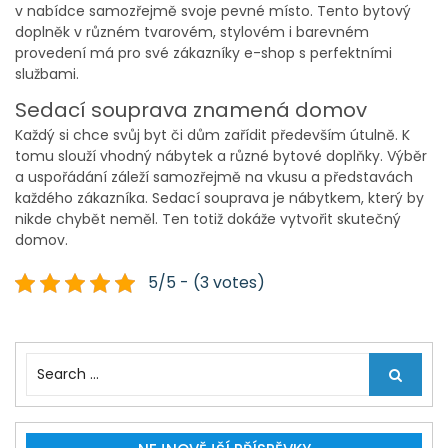
v nabídce samozřejmě svoje pevné místo. Tento bytový
doplněk v různém tvarovém, stylovém i barevném
provedení má pro své zákazníky e-shop s perfektními
službami.
Sedací souprava znamená domov
Každý si chce svůj byt či dům zařídit především útulně. K
tomu slouží vhodný nábytek a různé bytové doplňky. Výběr
a uspořádání záleží samozřejmě na vkusu a představách
každého zákazníka. Sedací souprava je nábytkem, který by
nikde chybět neměl. Ten totiž dokáže vytvořit skutečný
domov.
5/5 - (3 votes)
S
e
a
r
c