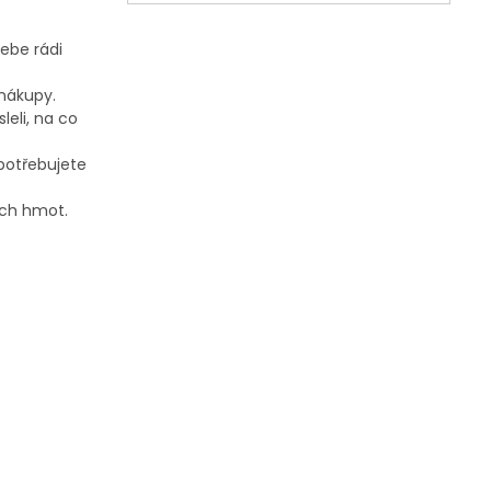
sebe rádi
 nákupy.
leli, na co
 potřebujete
ých hmot.