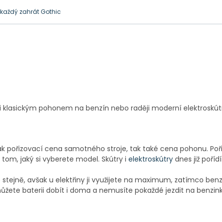
l každý zahrát Gothic
 je docela přirozená
mezi klasickým pohonem na benzín nebo raději moderní elektroskú
jak pořizovací cena samotného stroje, tak také cena pohonu. Poř
 tom, jaký si vyberete model. Skútry i
elektroskútry
dnes již pořídí
ě stejně, avšak u elektřiny ji využijete na maximum, zatímco ben
i můžete baterii dobít i doma a nemusíte pokaždé jezdit na benzink