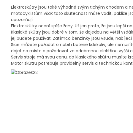
Elektroskútry jsou také výhodné svým tichým chodem a ne
motocyklistům však tato skutečnost může vadit, pakliže js
upozorňují.
Elektroskútry ocení spíše ženy. Už jen proto, že jsou lepší 
Klasické skútry jsou dobré v tom, že dojedou na větší vzdá
jej budete používat. Zatímco benzínky jsou všude, nabíjecí 
Sice můžete požádat o nabití baterie kdekoliv, ale nemusít
dojet na místo a požadovat za odebranou elektřinu vyšší ce
Servis stroje má svou cenu, do klasického skútru musíte 
Motor skútru potřebuje pravidelný servis a technickou kontro