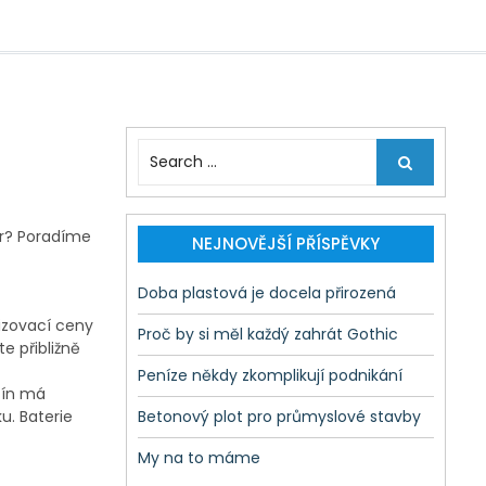
S
e
a
r
tr? Poradíme
c
NEJNOVĚJŠÍ PŘÍSPĚVKY
h
f
Doba plastová je docela přirozená
o
izovací ceny
r
Proč by si měl každý zahrát Gothic
te přibližně
:
Peníze někdy zkomplikují podnikání
zín má
u. Baterie
Betonový plot pro průmyslové stavby
My na to máme