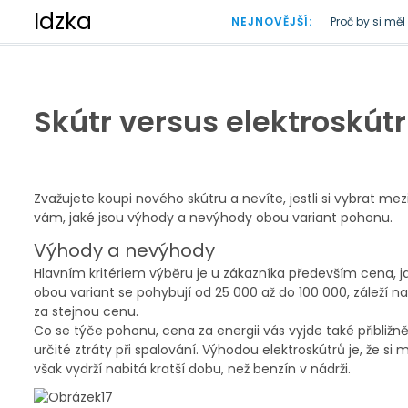
S
Idzka
NEJNOVĚJŠÍ:
Proč by si mě
k
Doba plastová
i
p
t
o
Skútr versus elektroskútr
c
o
n
t
Zvažujete koupi nového skútru a nevíte, jestli si vybrat 
e
vám, jaké jsou výhody a nevýhody obou variant pohonu.
n
t
Výhody a nevýhody
Hlavním kritériem výběru je u zákazníka především cena, 
obou variant se pohybují od 25 000 až do 100 000, záleží na
za stejnou cenu.
Co se týče pohonu, cena za energii vás vyjde také přibližn
určité ztráty při spalování. Výhodou elektroskútrů je, že s
však vydrží nabitá kratší dobu, než benzín v nádrži.