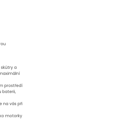
rou
 skútry a
 maximální
m prostředí
baterii,
e na vás při
jako motorky