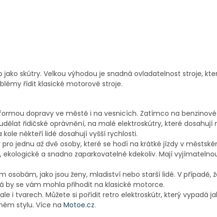
o jako skútry. Velkou výhodou je snadná ovladatelnost stroje, kte
oblémy řídit klasické motorové stroje.
ní formou dopravy ve městě i na vesnicích. Zatímco na benzinové
udělat řidičské oprávnění, na malé elektroskútry, které dosahují
 kole někteří lidé dosahují vyšší rychlosti.
pro jednu až dvě osoby, které se hodí na krátké jízdy v městské
, ekologické a snadno zaparkovatelné kdekoliv. Mají vyjímatelnou 
osobám, jako jsou ženy, mladiství nebo starší lidé. V případě, ž
ká by se vám mohla přihodit na klasické motorce.
le i tvarech. Můžete si pořídit retro elektroskútr, který vypadá 
jném stylu. Více na
Motoe.cz
.