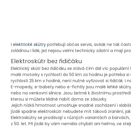
I
elektrické skútry
potřebují občas servis, avšak ne tak čast
zvládnou i lidé, jež nejsou velmi technicky zdatní a mají pr
Elektroskútr bez řidičáku
Elektrický skútr bez řidičáku se stává čím dál víc populár
malé motorky s rychlostí do 50 km za hodinu je potřeba si 
rychlosti 25 km v hodině, není nutné vyřizovat si řidičák. I na
E-mopedy, e-babety nebo e-fichtly jsou malé lehké skútry 
nebo na venkovní silnice. Jsou šetrné k životnímu prostředí
kterou si můžete klidně nabít doma ze zásuvky.
Jejich nízká hmotnost umožňuje snadné zacházení i slabším 
jízdě spadne elektroskútr nebudete mít taková zranění, ja
Elektroskútry se prodávají v různých variantách a barvách, a
z 50. let. Při jízdě by vám neměla chybět ani helma, ve ste