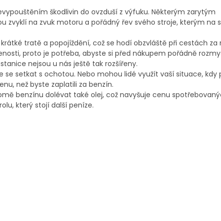
vypouštěním škodlivin do ovzduší z výfuku. Některým zarytým
ou zvyklí na zvuk motoru a pořádný řev svého stroje, kterým na 
na krátké tratě a popojíždění, což se hodí obzvláště při cestách za
lenosti, proto je potřeba, abyste si před nákupem pořádně rozmys
stanice nejsou u nás ještě tak rozšířeny.
e se setkat s ochotou. Nebo mohou lidé využít vaší situace, kdy
nu, než byste zaplatili za benzín.
kromě benzínu dolévat také olej, což navyšuje cenu spotřebovan
lu, který stojí další peníze.