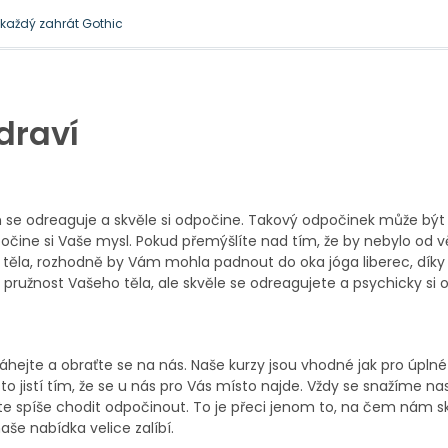
l každý zahrát Gothic
 je docela přirozená
draví
ém se odreaguje a skvěle si odpočine. Takový odpočinek může b
dpočine si Vaše mysl. Pokud přemýšlíte nad tím, že by nebylo od v
ho těla, rozhodně by Vám mohla padnout do oka
jóga liberec
, díky
ružnost Vašeho těla, ale skvěle se odreagujete a psychicky si 
hejte a obraťte se na nás. Naše kurzy jsou vhodné jak pro úplné
to jistí tím, že se u nás pro Vás místo najde. Vždy se snažíme nas
e spíše chodit odpočinout. To je přeci jenom to, na čem nám 
aše nabídka velice zalíbí.