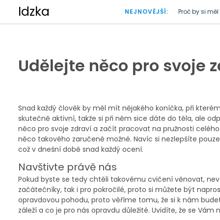
S
Idzka
NEJNOVĚJŠÍ:
Proč by si mě
k
Doba plastová
i
p
t
o
Udělejte něco pro svoje z
c
o
n
t
e
Snad každý člověk by měl mít nějakého koníčka, při kter
n
skutečně aktivní, takže si při něm sice dáte do těla, ale o
t
něco pro svoje zdraví a začít pracovat na pružnosti celé
něco takového zaručeně možné. Navíc si nezlepšíte pouze p
což v dnešní době snad každý ocení.
Navštivte právě nás
Pokud byste se tedy chtěli takovému cvičení věnovat, nevá
začátečníky, tak i pro pokročilé, proto si můžete být napros
opravdovou pohodu, proto věříme tomu, že si k nám budet
záleží a co je pro nás opravdu důležité. Uvidíte, že se Vám n