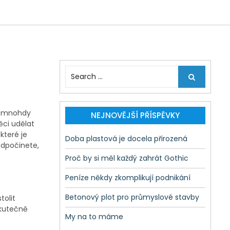
S
e
a
r
ýt mnohdy
c
NEJNOVĚJŠÍ PŘÍSPĚVKY
ěci udělat
h
 které je
f
Doba plastová je docela přirozená
odpočinete,
o
r
Proč by si měl každý zahrát Gothic
:
Peníze někdy zkomplikují podnikání
Betonový plot pro průmyslové stavby
tolit
skutečně
My na to máme