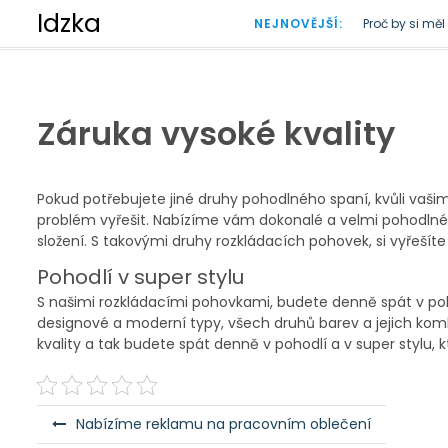
S
Idzka
NEJNOVĚJŠÍ:
Proč by si mě
k
Doba plastová
i
p
t
o
Záruka vysoké kvality
c
o
n
t
Pokud potřebujete jiné druhy pohodlného spaní, kvůli va
e
problém vyřešit. Nabízíme vám dokonalé a velmi pohodlné dr
n
složení. S takovými druhy
rozkládacích pohovek
, si vyřeší
t
Pohodlí v super stylu
S našimi rozkládacími pohovkami, budete denně spát v poh
designové a moderní typy, všech druhů barev a jejich kombin
kvality a tak budete spát denně v pohodlí a v super stylu, kt
N
Nabízíme reklamu na pracovním oblečení