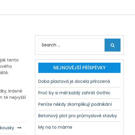
S
e
a
jak tento
r
lového
c
NEJNOVĚJŠÍ PŘÍSPĚVKY
litě.
h
f
Doba plastová je docela přirozená
o
dky, krásné
r
Proč by si měl každý zahrát Gothic
n té nejvyšší
:
Peníze někdy zkomplikují podnikání
Betonový plot pro průmyslové stavby
My na to máme
 kousky