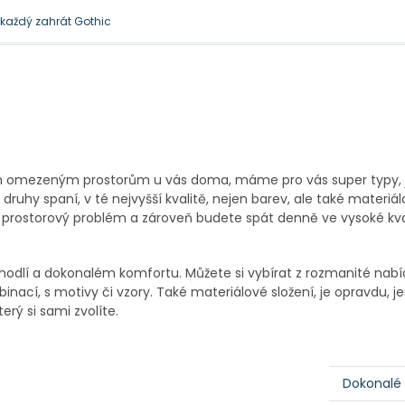
l každý zahrát Gothic
 je docela přirozená
šim omezeným prostorům u vás doma, máme pro vás super typy, 
uhy spaní, v té nejvyšší kvalitě, nejen barev, ale také materiá
te prostorový problém a zároveň budete spát denně ve vysoké kva
odlí a dokonalém komfortu. Můžete si vybírat z rozmanité nabí
ací, s motivy či vzory. Také materiálové složení, je opravdu, je
erý si sami zvolíte.
Dokonalé