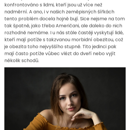
konfrontováno s lidmi, kteří jsou už více než
nadměrní. A ano, i v našich zeměpisných šířkách
tento problém docela hojně bují. Sice nejsme na tom
tak špatně, jako třeba Američani, ale daleko do nich
rozhodně nemáme. I u nás stále častěji vyskytují lidé,
kteří mají potíže s takzvanou morbidní obezitou, což
je obezita toho nejvyššího stupně. Tito jedinci pak
mají často potíže vůbec vlézt do dveří nebo vyjít
několik schodů.