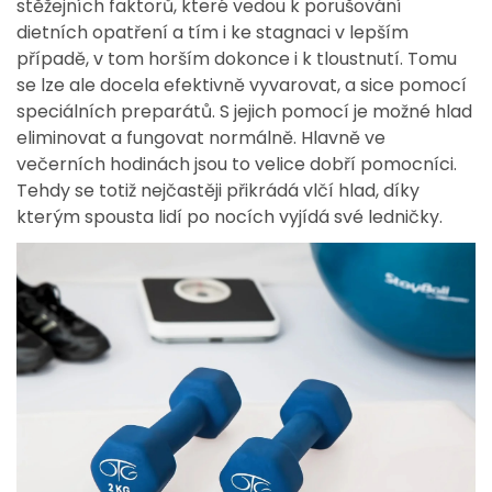
stěžejních faktorů, které vedou k porušování
dietních opatření a tím i ke stagnaci v lepším
případě, v tom horším dokonce i k tloustnutí. Tomu
se lze ale docela efektivně vyvarovat, a sice pomocí
speciálních preparátů. S jejich pomocí je možné hlad
eliminovat a fungovat normálně. Hlavně ve
večerních hodinách jsou to velice dobří pomocníci.
Tehdy se totiž nejčastěji přikrádá vlčí hlad, díky
kterým spousta lidí po nocích vyjídá své ledničky.