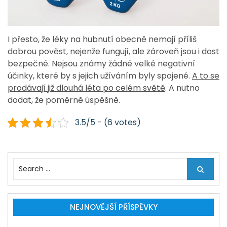
I přesto, že léky na hubnutí obecně nemají příliš
dobrou pověst, nejenže fungují, ale zároveň jsou i dost
bezpečné. Nejsou známy žádné velké negativní
účinky, které by s jejich užíváním byly spojené.
A to se
prodávají již dlouhá léta po celém světě
. A nutno
dodat, že poměrně úspěšně.
3.5/5 - (6 votes)
S
e
a
r
c
NEJNOVĚJŠÍ PŘÍSPĚVKY
h
f