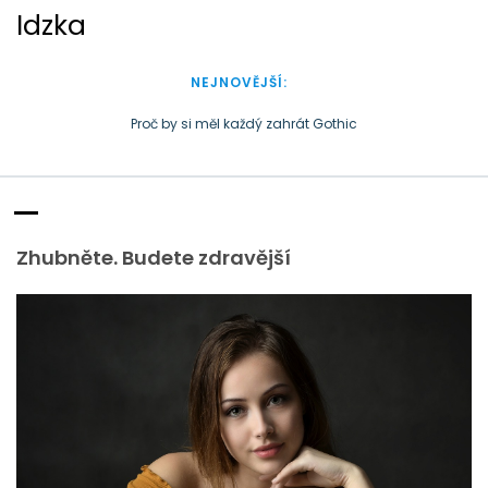
S
Idzka
k
i
p
NEJNOVĚJŠÍ:
t
o
Peníze někdy zkomplikují podnikání
c
Doba plastová je docela přirozená
o
Proč by si měl každý zahrát Gothic
n
t
e
Zhubněte. Budete zdravější
n
t