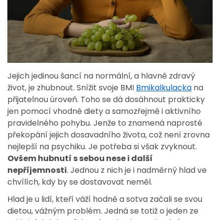
Jejich jedinou šancí na normální, a hlavně zdravý
život, je zhubnout. Snížit svoje BMI
Bmikalkulacka
na
přijatelnou úroveň. Toho se dá dosáhnout prakticky
jen pomocí vhodné diety a samozřejmě i aktivního
pravidelného pohybu. Jenže to znamená naprosté
překopání jejich dosavadního života, což není zrovna
nejlepší na psychiku. Je potřeba si však zvyknout.
Ovšem hubnutí s sebou nese i další
nepříjemnosti
. Jednou z nich je i nadměrný hlad ve
chvílích, kdy by se dostavovat neměl.
Hlad je u lidí, kteří váží hodně a sotva začali se svou
dietou, vážným problém. Jedná se totiž o jeden ze