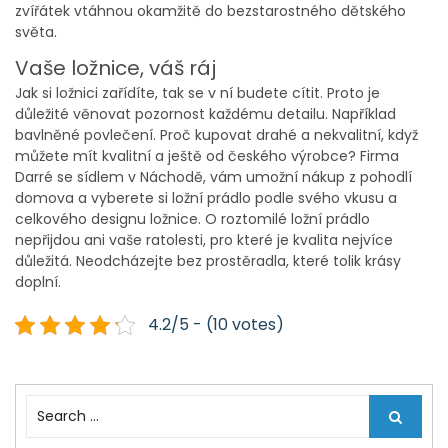
zvířátek vtáhnou okamžitě do bezstarostného dětského
světa.
Vaše ložnice, váš ráj
Jak si ložnici zařídíte, tak se v ní budete cítit. Proto je
důležité věnovat pozornost každému detailu. Například
bavlněné povlečení. Proč kupovat drahé a nekvalitní, když
můžete mít kvalitní a ještě od českého výrobce? Firma
Darré se sídlem v Náchodě, vám umožní nákup z pohodlí
domova a vyberete si ložní prádlo podle svého vkusu a
celkového designu ložnice. O roztomilé ložní prádlo
nepřijdou ani vaše ratolesti, pro které je kvalita nejvíce
důležitá. Neodcházejte bez prostěradla, které tolik krásy
doplní.
4.2/5 - (10 votes)
S
e
a