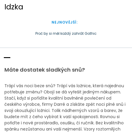
S
Idzka
k
i
p
NEJNOVĚJŠÍ:
t
o
Proč by si měl každý zahrát Gothic
c
Doba plastová je docela přirozená
o
n
t
e
Máte dostatek sladkých snů?
n
t
Trápí vás noci beze snů? Trápí vás ložnice, která najednou
potřebuje změnu? Obojí se dá vyřešit jediným nákupem.
Stačí, když si pořídíte kvalitní
bavlněné povlečení
od
českého výrobce, firmy Darré a získáte zpět noci plné snů i
svoji okouzlující ložnici. Tolik nádherných vzorů a barev, že
budete mít z čeho vybírat k vaší spokojenosti. Rovnou si
pořiďte i nové prostěradlo, osušku, či ručník. Bez kvalitního
spánku nezůstanou ani vaši nejmenší. Vzory roztomilých