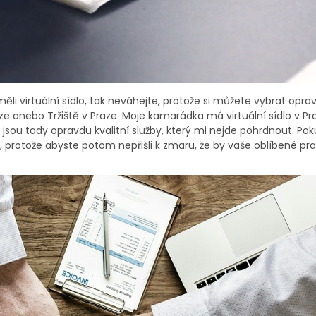
li virtuální sídlo, tak neváhejte, protože si můžete vybrat opra
aze anebo Tržiště v Praze. Moje kamarádka má virtuální sídlo v Pr
 jsou tady opravdu kvalitní služby, který mi nejde pohrdnout. Poku
te, protože abyste potom nepřišli k zmaru, že by vaše oblíbené pra