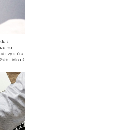
vdu z
aze na
d i vy stále
žské sídlo už