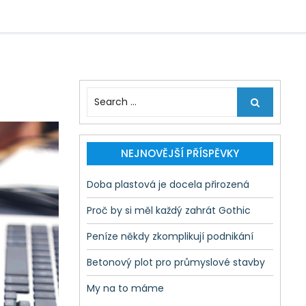
S
e
a
r
c
NEJNOVĚJŠÍ PŘÍSPĚVKY
h
f
Doba plastová je docela přirozená
o
r
Proč by si měl každý zahrát Gothic
:
Peníze někdy zkomplikují podnikání
Betonový plot pro průmyslové stavby
My na to máme