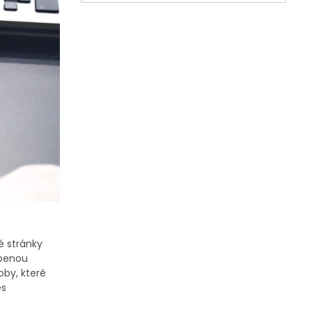
vé stránky
íbenou
by, které
es