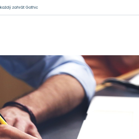
zkomplikují podnikání
 je docela přirozená
l každý zahrát Gothic