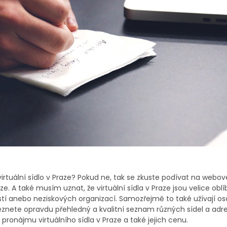
t virtuální sídlo v Praze? Pokud ne, tak se zkuste podívat na webo
aze. A také musím uznat, že virtuální sídla v Praze jsou velice obl
í anebo neziskových organizací. Samozřejmě to také užívají oso
znete opravdu přehledný a kvalitní seznam různých sídel a adr
 pronájmu virtuálního sídla v Praze a také jejich cenu.