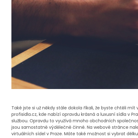
Také jste si už někdy stále dokola říkali, že byste chtěli mí
profisidla.cz, kde nabízí opravdu krásná a luxusní sídla v Pr
službou. Opravdu to využívá mnoho obchodních společnost
jsou samostatně výdělečně činné. Na webové stránce nale
virtuálních sídel v Praze. Máte také možnost si vybrat délku