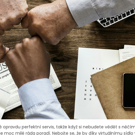
é opravdu perfektní servis, takže když si nebudete vědět s něčím
je moc milé ráda poradí. Nebojte se, že by díky virtuálnímu sídlo