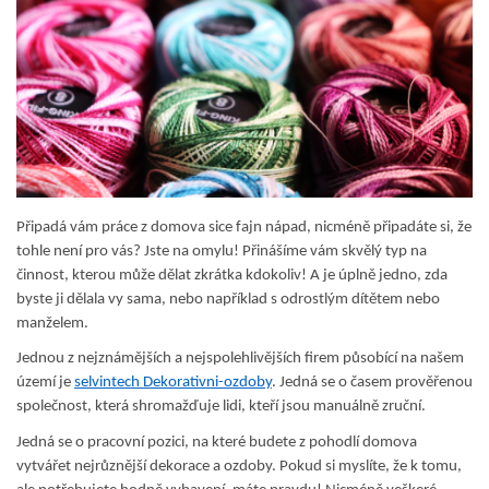
Připadá vám práce z domova sice fajn nápad, nicméně připadáte si, že
tohle není pro vás? Jste na omylu! Přinášíme vám skvělý typ na
činnost, kterou může dělat zkrátka kdokoliv! A je úplně jedno, zda
byste ji dělala vy sama, nebo například s odrostlým dítětem nebo
manželem.
Jednou z nejznámějších a nejspolehlivějších firem působící na našem
území je
selvintech Dekorativni-ozdoby
. Jedná se o časem prověřenou
společnost, která shromažďuje lidi, kteří jsou manuálně zruční.
Jedná se o pracovní pozici, na které budete z pohodlí domova
vytvářet nejrůznější dekorace a ozdoby. Pokud si myslíte, že k tomu,