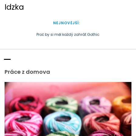
S
Idzka
k
i
p
NEJNOVĚJŠÍ:
t
o
Peníze někdy zkomplikují podnikání
c
Doba plastová je docela přirozená
o
Proč by si měl každý zahrát Gothic
n
t
e
Práce z domova
n
t