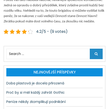
Pokud vás tato nabídka nadchla, neváhejte společnost kontaktovat.
Jedná se opravdu o dobrý přivýdělek, který zvládne prostě každý bez
rozdílu věku. Nehledě na to, že touto brigádou si můžete vydělat tolik
peněz, že se nakonec z vaší vedlejší činnosti stane činnost hlavní!
Zkrátka pokud máte dost volného času, za zkoušku nic nedáte.
4.2/5 - (9 votes)
S
e
a
r
c
NEJNOVĚJŠÍ PŘÍSPĚVKY
h
f
Doba plastová je docela přirozená
o
r
Proč by si měl každý zahrát Gothic
:
Peníze někdy zkomplikují podnikání