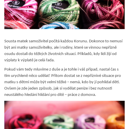
Sousta matek samoživitel počítá každou Korunu. Dokonce to nemusí
být ani matky samoživitelky, ale i rodiny, které se vinnou nepřízně
osudu dostali do těžkých životních situací. Příkladů, kdy lidi žijí od
výplaty k výplatě je celá řada.
Pokud vám tedy mluvíme z duše a je tohle i váš případ, nastal čas s
tím urychleně něco udělat! Přitom dostat se z nepříznivé situace pro
matku s dětmi může být velmi těžké – nemá, kdo by jí pohlídal děti.
Ovšem je zde jeden způsob, jak si vydělat peníze i bez nutnosti
neustálého hledání hlídání pro dítě – práce z domova.