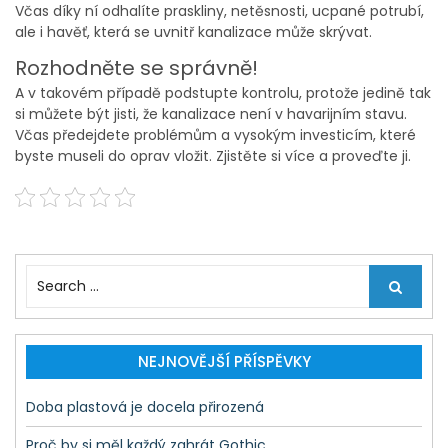
Včas díky ní odhalíte praskliny, netěsnosti, ucpané potrubí,
ale i havěť, která se uvnitř kanalizace může skrývat.
Rozhodněte se správně!
A v takovém případě podstupte kontrolu, protože jedině tak
si můžete být jisti, že kanalizace není v havarijním stavu.
Včas předejdete problémům a vysokým investicím, které
byste museli do oprav vložit. Zjistěte si více a proveďte ji.
S
e
a
r
c
NEJNOVĚJŠÍ PŘÍSPĚVKY
h
f
Doba plastová je docela přirozená
o
r
Proč by si měl každý zahrát Gothic