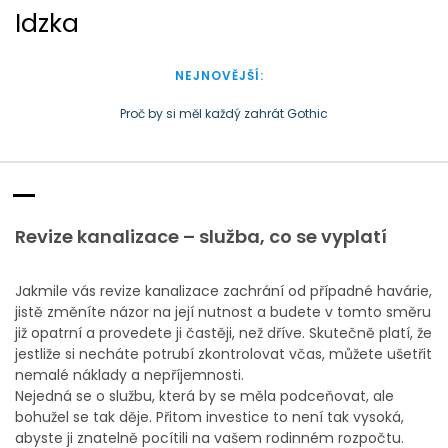
S
Idzka
k
i
p
NEJNOVĚJŠÍ:
t
o
Proč by si měl každý zahrát Gothic
c
Doba plastová je docela přirozená
o
n
t
e
Revize kanalizace – služba, co se vyplatí
n
t
Jakmile vás
revize kanalizace
zachrání od případné havárie,
jistě změníte názor na její nutnost a budete v tomto směru
již opatrní a provedete ji častěji, než dříve. Skutečně platí, že
jestliže si necháte potrubí zkontrolovat včas, můžete ušetřit
nemalé náklady a nepříjemnosti.
Nejedná se o službu, která by se měla podceňovat, ale
bohužel se tak děje. Přitom investice to není tak vysoká,
abyste ji znatelně pocítili na vašem rodinném rozpočtu.