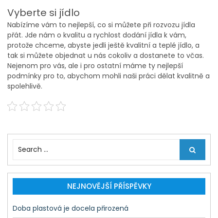
Vyberte si jídlo
Nabízíme vám to nejlepší, co si můžete při rozvozu jídla
přát. Jde nám o kvalitu a rychlost dodání jídla k vám,
protože chceme, abyste jedli ještě kvalitní a teplé jídlo, a
tak si můžete objednat u nás cokoliv a dostanete to včas.
Nejenom pro vás, ale i pro ostatní máme ty nejlepší
podmínky pro to, abychom mohli naši práci dělat kvalitně a
spolehlivě.
S
e
a
r
c
NEJNOVĚJŠÍ PŘÍSPĚVKY
h
f
Doba plastová je docela přirozená
o