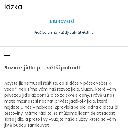
S
Idzka
k
i
p
NEJNOVĚJŠÍ:
t
o
Proč by si měl každý zahrát Gothic
c
Doba plastová je docela přirozená
o
n
t
e
Rozvoz jídla pro větší pohodlí
n
t
Abyste již nemuseli řešit to, co si dáte v pátek večer k
večeři, nabízíme vám náš
rozvoz jídla
. Služby, které vám
přivezou jídlo až domů, a to za skvělé ceny. Právě u nás
máte možnost si nechat přivést jakékoliv jídlo, které
najdete u nás v nabídce. Zpravidla se ale jedná o pizzu, či
těstoviny. Máme rádi to, že můžeme lidem dělat radost
skrze jídlo, a proto i vy využijte naše služby, které se vám
jistě budou zamlouvat.