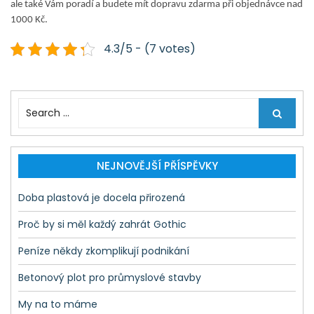
ale také Vám poradí a budete mít dopravu zdarma při objednávce nad
1000 Kč.
4.3/5 - (7 votes)
S
e
a
r
c
NEJNOVĚJŠÍ PŘÍSPĚVKY
h
f
Doba plastová je docela přirozená
o
r
Proč by si měl každý zahrát Gothic
:
Peníze někdy zkomplikují podnikání
Betonový plot pro průmyslové stavby
My na to máme