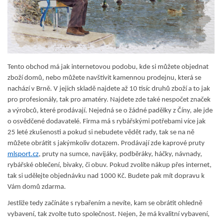
Tento obchod má jak internetovou podobu, kde si můžete objednat
zboží domů, nebo můžete navštívit kamennou prodejnu, která se
nachází v Brně. V jejich skladě najdete až 10 tisíc druhů zboží a to jak
pro profesionály, tak pro amatéry. Najdete zde také nespočet značek
a výrobců, které prodávají. Nejedná se o žádné padělky z Číny, ale jde
o osvědčené dodavatelé. Firma má s rybářskými potřebami více jak
25 leté zkušenosti a pokud si nebudete vědět rady, tak se na ně
můžete obrátit s jakýmkoliv dotazem. Prodávají zde kaprové pruty
mlsport.cz
, pruty na sumce, navijáky, podběráky, háčky, návnady,
rybářské oblečení, bivaky, či obuv. Pokud zvolíte nákup přes internet,
tak si udělejte objednávku nad 1000 Kč. Budete pak mít dopravu k
Vám domů zdarma.
Jestliže tedy začínáte s rybařením a nevíte, kam se obrátit ohledně
vybavení, tak zvolte tuto společnost. Nejen, že má kvalitní vybavení,