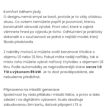
Komfort během jízdy
O designu nemá smysl se bavit, protože je to vždy otázkou
vkusu. Co ovšem nemůžete popřít je pozornost, kterou
konstruktéři věnovali výrobě. První věcí, které si zajisté
všimnete hned po výjezdu je ticho. Odhlučnění je prakticky
dokonalé a v současnosti se jedná o nejtišší model, který
Škoda představila.
Z nabídky motorů si můžete zvolit benzinové tříválce o
objemu 1,0 nebo 1,5 litru. Pokud máte raději nafťáky, tak si
místo toho můžete vybrat naftový čtyřválec s objemem 1,6
litru. Podle automobilky se nejprodávanější stane
verze 1.0
TSI s výkonem 85 kW
. Je to dost pravděpodobné, ale
nebudeme předbíhat.
Připravena na mladší generace
Společnost by ráda přilákala i mladší řidiče, a proto si dala
záležet i na digitálním vybavení. Scala obsahuje
zabudovanou Sim kartu, datové připojení LTE a