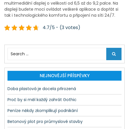
multimediální displej o velikosti od 6,5 až do 9,2 palce. Na
displeji budete moci ovládat veškeré aplikace a dopřát si
tak i technologického komfortu a připojení na síti 24/7.
4.7/5 - (3 votes)
S
e
a
r
c
NEJNOVĚJŠÍ PŘÍSPĚVKY
h
f
Doba plastová je docela přirozená
o
r
Proč by si měl každý zahrát Gothic
:
Peníze někdy zkomplikují podnikání
Betonový plot pro průmyslové stavby