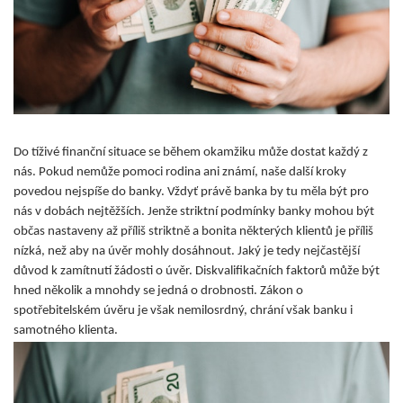
Do tíživé finanční situace se během okamžiku může dostat každý z
nás. Pokud nemůže pomoci rodina ani známí, naše další kroky
povedou nejspíše do banky. Vždyť právě banka by tu měla být pro
nás v dobách nejtěžších. Jenže striktní podmínky banky mohou být
občas nastaveny až příliš striktně a bonita některých klientů je příliš
nízká, než aby na úvěr mohly dosáhnout. Jaký je tedy nejčastější
důvod k zamítnutí žádosti o úvěr. Diskvalifikačních faktorů může být
hned několik a mnohdy se jedná o drobnosti. Zákon o
spotřebitelském úvěru je však nemilosrdný, chrání však banku i
samotného klienta.