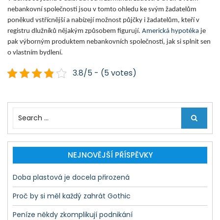
nebankovní společnosti jsou v tomto ohledu ke svým žadatelům
poněkud vstřícnější a nabízejí možnost půjčky i žadatelům, kteří v
registru dlužníků nějakým způsobem figurují.
Americká hypotéka
je
pak výborným produktem nebankovních společností, jak si splnit sen
o vlastním bydlení.
3.8/5 - (5 votes)
S
e
a
r
c
NEJNOVĚJŠÍ PŘÍSPĚVKY
h
f
Doba plastová je docela přirozená
o
r
Proč by si měl každý zahrát Gothic
:
Peníze někdy zkomplikují podnikání