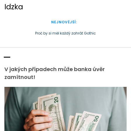
S
Idzka
k
i
p
NEJNOVĚJŠÍ:
t
o
Proč by si měl každý zahrát Gothic
c
Doba plastová je docela přirozená
o
n
t
e
V jakých případech může banka úvěr
n
t
zamítnout!