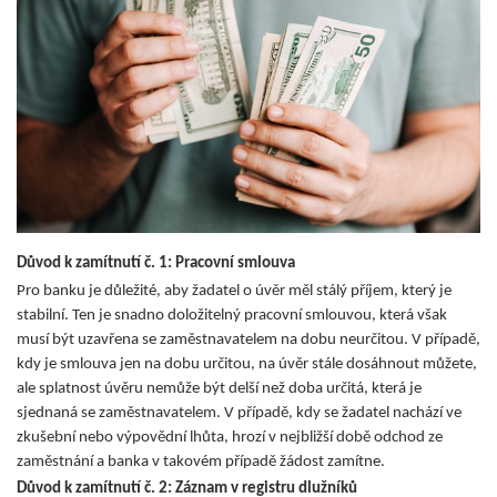
Důvod k zamítnutí č. 1: Pracovní smlouva
Pro banku je důležité, aby žadatel o úvěr měl stálý příjem, který je
stabilní. Ten je snadno doložitelný pracovní smlouvou, která však
musí být uzavřena se zaměstnavatelem na dobu neurčitou. V případě,
kdy je smlouva jen na dobu určitou, na úvěr stále dosáhnout můžete,
ale splatnost úvěru nemůže být delší než doba určitá, která je
sjednaná se zaměstnavatelem. V případě, kdy se žadatel nachází ve
zkušební nebo výpovědní lhůta, hrozí v nejbližší době odchod ze
zaměstnání a banka v takovém případě žádost zamítne.
Důvod k zamítnutí č. 2: Záznam v registru dlužníků