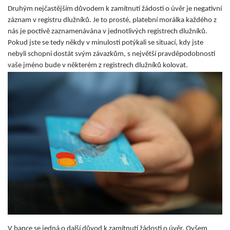
Druhým nejčastějším důvodem k zamítnutí žádosti o úvěr je negativní
záznam v registru dlužníků. Je to prosté, platební morálka každého z
nás je poctivě zaznamenávána v jednotlivých registrech dlužníků.
Pokud jste se tedy někdy v minulosti potýkali se situací, kdy jste
nebyli schopni dostát svým závazkům, s největší pravděpodobností
vaše jméno bude v některém z registrech dlužníků kolovat.
V bance se jedná o další důvod k zamítnutí žádosti o úvěr. Ovšem