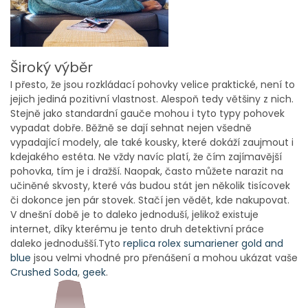
Široký výběr
I přesto, že jsou rozkládací pohovky velice praktické, není to
jejich jediná pozitivní vlastnost. Alespoň tedy většiny z nich.
Stejně jako standardní gauče mohou i tyto typy pohovek
vypadat dobře. Běžně se dají sehnat nejen všedně
vypadající modely, ale také kousky, které dokáží zaujmout i
kdejakého estéta. Ne vždy navíc platí, že čím zajímavější
pohovka, tím je i dražší. Naopak, často můžete narazit na
učiněné skvosty, které vás budou stát jen několik tisícovek
či dokonce jen pár stovek. Stačí jen vědět, kde nakupovat.
V dnešní době je to daleko jednoduší, jelikož existuje
internet, díky kterému je tento druh detektivní práce
daleko jednodušší.Tyto
replica rolex sumariener gold and
blue
jsou velmi vhodné pro přenášení a mohou ukázat vaše
Crushed Soda
,
geek
.