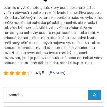
Jakmile si vyhlédnete gauč, který bude dokonale ladit s
vaším obývacím pokojem, měli byste ho nejdříve podrobit
několika zátěžovým testům. Na obrázku nebo ve výloze sice
může rozkládací pohovka působit pohodlně, ale v reálu to
tak vždy být nemusí. Měli byste vzít na vědomí, že na
tomto typu pohovky budete nejen sedět, ale také spát. V
případě, že netoužíte mít zničená záda, rozhodně byste
měli nový přírůstek do obývá nejprve vyzkoušet. Ani tak to
nebude stoprocentní, jelikož gauč se ještě v budoucnu
rozleží, ale na první dobrou byste měli být schopni
rozpoznat, jestli je pohovka použitelná nebo ne. Pokud vám
nebude dostatečně dobře sedět, raději si kupte jinou.
4.1/5 - (8 votes)
S
e
a
r