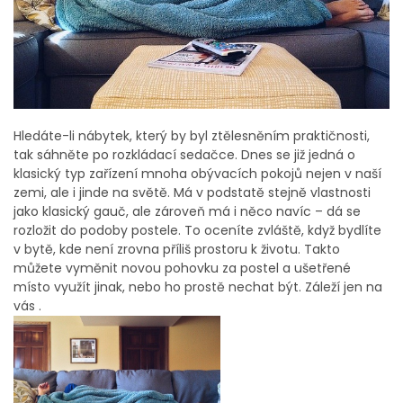
Hledáte-li nábytek, který by byl ztělesněním praktičnosti,
tak sáhněte po rozkládací sedačce. Dnes se již jedná o
klasický typ zařízení mnoha obývacích pokojů nejen v naší
zemi, ale i jinde na světě. Má v podstatě stejně vlastnosti
jako klasický gauč, ale zároveň má i něco navíc – dá se
rozložit do podoby postele. To oceníte zvláště, když bydlíte
v bytě, kde není zrovna příliš prostoru k životu. Takto
můžete vyměnit novou pohovku za postel a ušetřené
místo využít jinak, nebo ho prostě nechat být. Záleží jen na
vás .