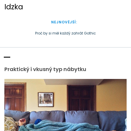
S
Idzka
k
i
p
NEJNOVĚJŠÍ:
t
o
Proč by si měl každý zahrát Gothic
c
Doba plastová je docela přirozená
o
n
t
e
Praktický i vkusný typ nábytku
n
t