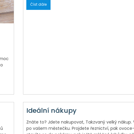
Číst dále
 moc
ko
Ideální nákupy
Znáte to? Jdete nakupovat, Takzvaný velký nákup. 
ků
po vašem městečku. Projdete řeznictví, pak ovoce-