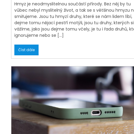
Hmyz je neodmyslitelnou součástí přírody. Bez něj by tu
vůbec nebyl myslitelný život, a tak se s většinou hmyzu n
smiřujeme. Jsou tu hmyzí druhy, které se nám lidem líbí,
dejme tomu nějací pestří motýli, jsou tu druhy, kterých si
vážíme, jako jsou dejme tomu včely, je tu i řada druhů, kt
ignorujeme nebo se […]
Číst dále