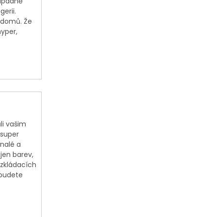
řípadně
erii.
e domů. Že
hyper,
li vašim
super
nalé a
ejen barev,
ozkládacích
 budete