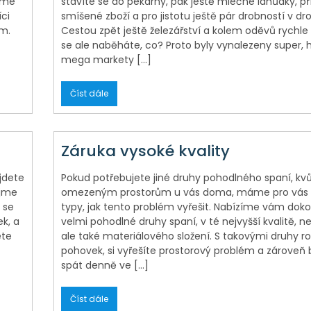
láme
stavíte se do pekárny, pak ještě mléčné lahůdky, p
íci
smíšené zboží a pro jistotu ještě pár drobností v drog
m.
Cestou zpět ještě železářství a kolem oděvů rychl
se ale naběháte, co? Proto byly vynalezeny super, 
mega markety […]
Číst dále
Záruka vysoké kvality
jdete
Pokud potřebujete jiné druhy pohodlného spaní, kvů
ujme
omezeným prostorům u vás doma, máme pro vás 
 se
typy, jak tento problém vyřešit. Nabízíme vám doko
ek, a
velmi pohodlné druhy spaní, v té nejvyšší kvalitě, n
ete
ale také materiálového složení. S takovými druhy r
pohovek, si vyřešíte prostorový problém a zároveň
spát denně ve […]
Číst dále