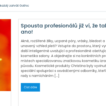
l každý zahrát Gothic
 je docela přirozená
Spousta profesionálů již ví, že ta
ano!
Akné, rozšířené žilky, ucpané póry, vrásky, bledost a
unavený vzhled pleti? Vstupte do prostoru, který využ
další inteligentně uvažující a profesionálně ošetřujíc
kosmetika salony. A objednejte si na konkrétních p
místech specializovanou značkovou kosmetiku izra
původu. Kosmetické produkty Christina byly vyvinu
speciální spolupráci s osvědčenými odborníky, kteří 
rady s namícháním […]
Číst dále