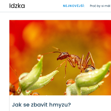
S
Idzka
NEJNOVĚJŠÍ:
Proč by si mě
k
Doba plastová
i
p
t
o
c
o
n
t
e
n
t
Jak se zbavit hmyzu?