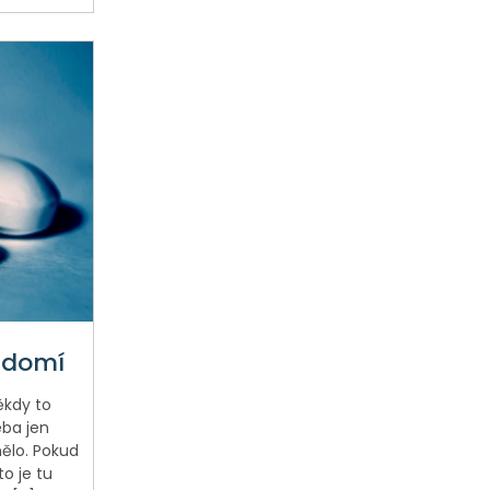
vědomí
ěkdy to
eba jen
ělo. Pokud
to je tu