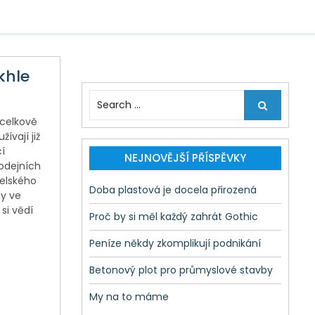
khle
S
e
 celkově
a
ívají již
r
í
c
NEJNOVĚJŠÍ PŘÍSPĚVKY
rodejních
h
elského
f
Doba plastová je docela přirozená
ty ve
o
si vědí
r
Proč by si měl každý zahrát Gothic
:
Peníze někdy zkomplikují podnikání
Betonový plot pro průmyslové stavby
My na to máme