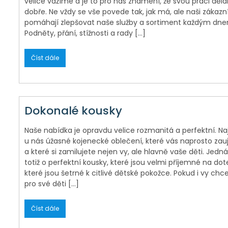
velice vážíme a je to pro nás znamení, že svou práci dě
dobře. Ne vždy se vše povede tak, jak má, ale naši zákazn
pomáhají zlepšovat naše služby a sortiment každým dne
Podněty, přání, stížnosti a rady […]
Číst dále
Dokonalé kousky
Naše nabídka je opravdu velice rozmanitá a perfektní. Na
u nás úžasné kojenecké oblečení, které vás naprosto za
a které si zamilujete nejen vy, ale hlavně vaše děti. Jedná
totiž o perfektní kousky, které jsou velmi příjemné na dot
které jsou šetrné k citlivé dětské pokožce. Pokud i vy chc
pro své děti […]
Číst dále