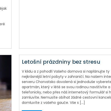
ějak
eré
Letošní prázdniny bez stresu
V klidu a z pohodlí Vašeho domova si naplánujte ty
nejkrásnější letní pobyty v zahraničí. Na našem in
serveru Chorvatsko dovolená si jednoduše vyberet
apartmán, který v létě se svou rodinou navštívíte a
telefonicky, nebo přes náš internetový formulář si 
zamluvíte. Nemusíte obíhat žádné cestovní kancelář
domluvíte z vašeho gauče. Vše s […]