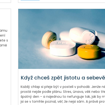
klamu
čení
ete s
klamě
Když chceš zpět jistotu a sebe
Každý chlap si přeje být v posteli v pohodě. Jenže n
prostě nejde podle plánu. Stres, únava, věk nebo tř
špatný den – a najednou to nefunguje tak, jak by m
jsi se v tomhle poznal, věř, že nejsi sám. A právě pro