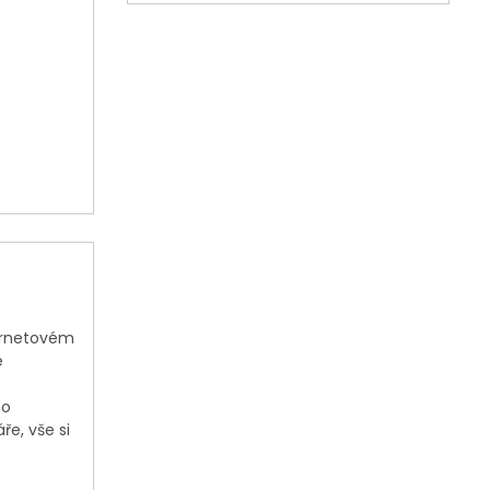
ternetovém
e
ho
e, vše si